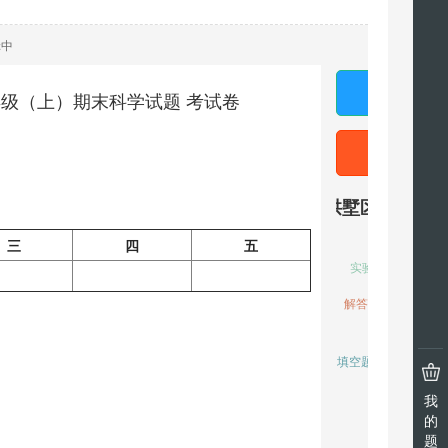
我
的
题