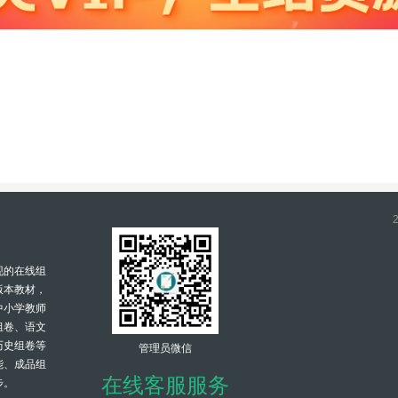
现的在线组
版本教材，
中小学教师
组卷、语文
历史组卷等
管理员微信
能、成品组
在线客服服务
步。