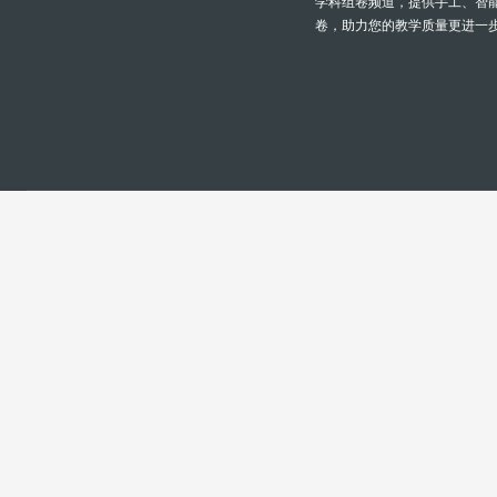
学科组卷频道，提供手工、智
卷，助力您的教学质量更进一