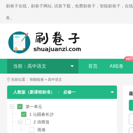
刷卷子在线，刷卷子网站, 试卷下载，免费刷卷子，智能刷卷子，在
务。
HOT
当前：
高中语文
首页
AI组卷
当前位置：
智能组卷
>
高中语文
人教版（新课程标准）
·
必修一
题
第一单元
1 沁园春长沙
2 诗两首
雨巷