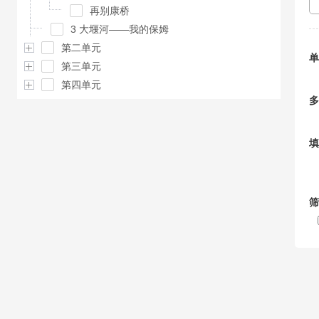
再别康桥
3 大堰河——我的保姆
第二单元
单
第三单元
第四单元
多
填
筛