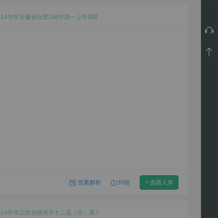
2014学年安徽省合肥168中高一上学期期中地理试卷
答案解析
纠错
+ 选题入库
-2014学年江西省赣州市十二县（市）重点中学高一上学期期中地理试卷