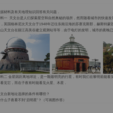
根据材料及有关地理知识回答有关问题．
材料一 天文台是人们探索星空和自然奥秘的场所，然而随着城市的快速发
空，英国格林尼次天文台于1948年迁往东南沿海的苏赛克斯郡，赫斯特
凰山天文台在丽江高美谷建立观测站等等．由于电灯的发明，城市的夜晚已
材料二 金星因距离地球近，是一颗最明亮的行星，有时我们在黎明前能看
法看见它，而在子夜有时能看见火星、木星．
天文台新地址选择的条件有哪些？
为什么子夜看不到“启明星”？（可画图作答）