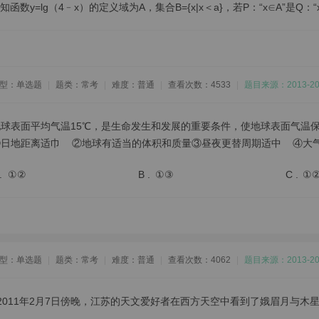
知函数y=lg（4﹣x）的定义域为A，集合B={x|x＜a}，若P：“x∈A”是Q
型：单选题
|
题类：常考
|
难度：普通
|
查看次数：4533
|
题目来源：2013
地球表面平均气温15℃，是生命发生和发展的重要条件，使地球表面气温
①日地距离适巾 ②地球有适当的体积和质量③昼夜更替周期适中 ④大
.
①②
B .
①③
C .
①
型：单选题
|
题类：常考
|
难度：普通
|
查看次数：4062
|
题目来源：2013
2011年2月7日傍晚，江苏的天文爱好者在西方天空中看到了娥眉月与木