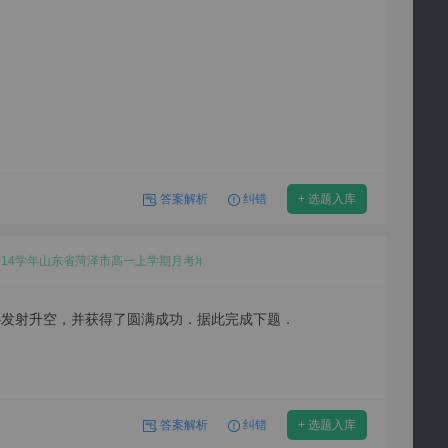
答案解析
纠错
+ 选题入库
-2014学年山东省菏泽市高一上学期月考地理试卷（11月份）
射中心发射升空，并获得了圆满成功．据此完成下题．
答案解析
纠错
+ 选题入库