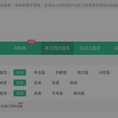
线试卷库，学科刷卷子系统，提供从小学到高中九年义务教育所有科目的
HOT
AI组卷
单元同步题库
知识点题库
卷
帮助文档
题型：
全部
单选题
判断题
填空题
问答题
难度：
全部
容易
普通
困难
题类：
全部
真题
常考题
模拟题
过滤已用的试题