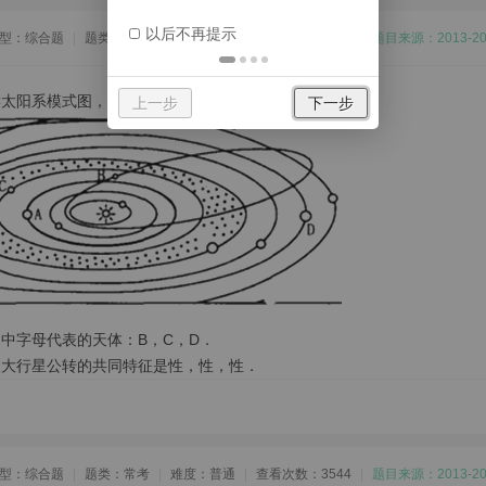
以后不再提示
型：综合题
|
题类：常考
|
难度：普通
|
查看次数：2739
|
题目来源：2013-
读太阳系模式图，完成下列问题．
上一步
下一步
图中字母代表的天体：B
，C
，D
．
八大行星公转的共同特征是
性，
性，
性．
型：综合题
|
题类：常考
|
难度：普通
|
查看次数：3544
|
题目来源：2013