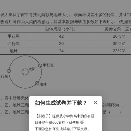
假设人类从宇宙中寻找到两颗与地球大小、表面环境差不多的行星，并让
过改造后可作为人类的栖息地，其基本数据与轨道参数如下表所示．依据
自转周期（小时）
黄赤交角（度
甲行星
42
20°34′
乙行星
20
30°24′
地球
24
23°26′
图、表中所涉天体系统的层级共有（ ）
×
如何生成试卷并下载？
甲、乙、地球三颗行星出现极昼、极夜的纬度范围由大到小的顺序为（
甲、乙、地球三颗行星中，昼夜温差最大与最小的行星分别是（ ）