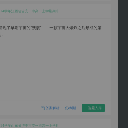
-2014学年江西省吉安一中高一上学期期中地理试卷
发现了早期宇宙的“残骸”﹣﹣一颗宇宙大爆炸之后形成的第
题．
答案解析
纠错
+ 选题入库
-2014学年山东省济宁市兖州市高一上学期期中地理试卷