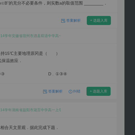
：“x∈B”的充分不必要条件，则实数a的取值范围 ________．
答案解析
+ 选题入库
-2014学年安徽省宿州市泗县双语中学高一上学期月考地理试卷（12月份）
保持15℃主要地理原冈是（ ）
气保温效应．
②③
D .
①③④
答案解析
纠错
+ 选题入库
-2014学年湖南省益阳市箴言中学高一上学期期中地理试卷
星相合天文景观．据此完成下题．