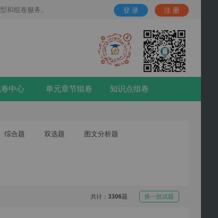
题型和组卷服务。
登 录
注 册
试卷中心
单元章节组卷
知识点组卷
综合题
双选题
图文分析题
共计：
3306
题
换一批试题