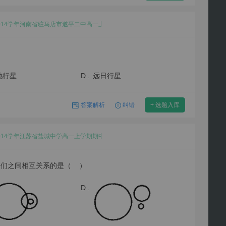
-2014学年河南省驻马店市遂平二中高一上学期期中地理试卷
地行星
D .
远日行星
答案解析
纠错
+ 选题入库
-2014学年江苏省盐城中学高一上学期期中地理试卷
它们之间相互关系的是（ ）
D .