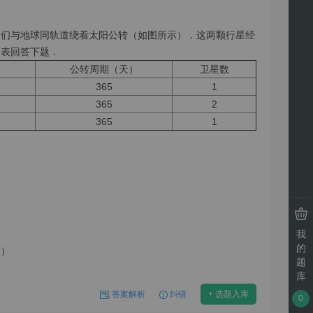
它们与地球同轨道绕着太阳公转（如图所示）．这两颗行星经
图表回答下题．
）
公转周期（天）
卫星数
365
1
365
2
365
1
我
的
 ）
题
库
答案解析
纠错
+ 选题入库
0