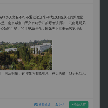
展很多天文台不得不通过远迁来寻找已经很少见的灿烂星
蒙苏堡，南京紫荆山天文台建于江苏盱眙观测站，云南昆明凤
经如同白昼，20世纪30年代，国际天文提出光污染概念．
见，叫启明星，有时在傍晚能看见，称长庚星，但子夜却无
答案解析
纠错
+ 选题入库