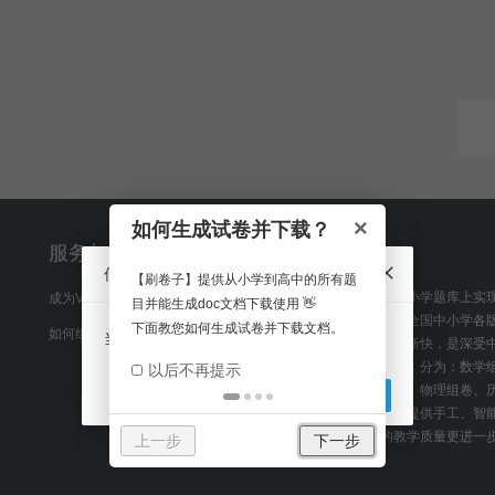
×
如何生成试卷并下载？
服务与帮助
网站简介
信息
基于百万量级中小学题库上实
成为VIP会员
最新试题
卷网，试卷涵盖全国中小学各
如何组卷
如何下载
当点学科无数据 当前学科暂不对外开放。
试题质量高、更新快，是深受
喜爱的组卷平台，分为：数学
以后不再提示
组卷、英语组卷、物理组卷、
确定
学科组卷频道，提供手工、智
卷，助力您的教学质量更进一
上一步
下一步