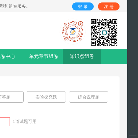
题型和组卷服务。
登 录
注 册
试卷中心
单元章节组卷
知识点组卷
解答题
实验探究题
综合说理题
1
道试题可用