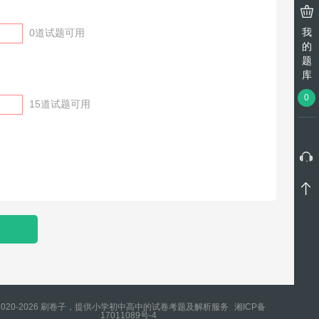
我
0
道试题可用
的
题
库
0
15
道试题可用
2020-2026 刷卷子，提供小学初中高中的试卷考题及解析服务
湘ICP备
17011089号-4