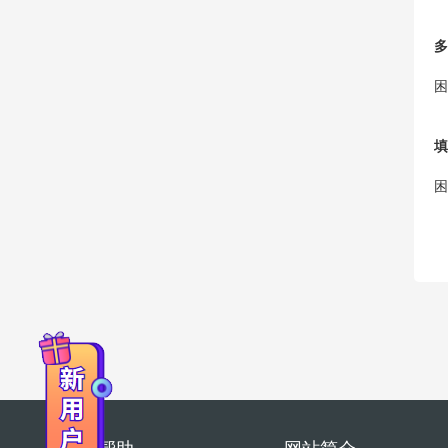
多
困
填
困