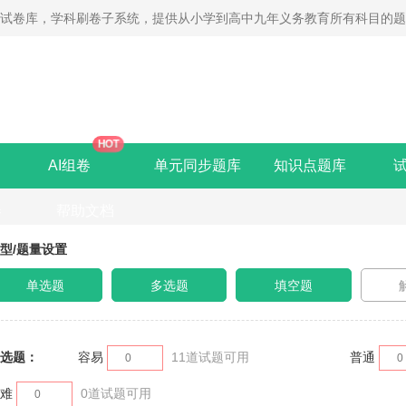
线试卷库，学科刷卷子系统，提供从小学到高中九年义务教育所有科目的
HOT
AI组卷
单元同步题库
知识点题库
卷
帮助文档
型/题量设置
单选题
多选题
填空题
选题：
容易
11
道试题可用
普通
难
0
道试题可用