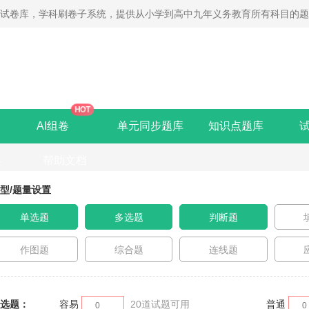
线试卷库，学科刷卷子系统，提供从小学到高中九年义务教育所有科目的
HOT
AI组卷
单元同步题库
知识点题库
卷
帮助文档
型/题量设置
单选题
多选题
判断题
作图题
综合题
连线题
选题：
容易
20
道试题可用
普通