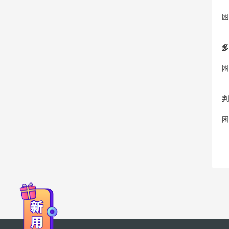
困
多
困
判
困