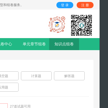
题型和组卷服务。
登 录
注 册
试卷中心
单元章节组卷
知识点组卷
填空题
计算题
解答题
应用题
27
道试题可用