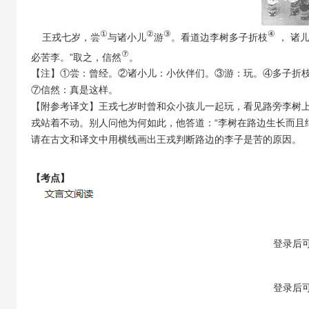
①
②
③
④
王戎七岁，尝
与诸小儿
游
。看道边李树多子折枝
， 诸
⑦
必苦李。”取之，信然
。
【注】①尝：曾经。②诸小儿：小伙伴们。③游：玩。④多子折
⑦信然：真是这样。
【附参考译文】王戎七岁时曾和众小孩儿一起玩，看见路旁李树
戎站着不动。别人问他为何如此，他答道：“李树在路边生长而且
请在古文和译文中用横线画出王戎判断路边的李子是苦的原因。
【考点】
【答案】
登录
后
【解析】
登录
后