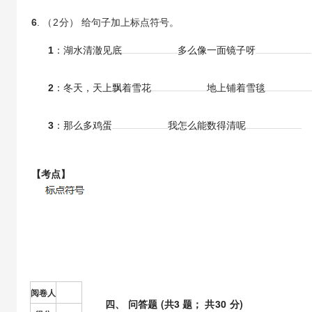
6
. （
2
分） 给句子加上标点符号。
1
：湖水清澈见底
多么像一面镜子呀
2
：冬天，天上飘着雪花
地上铺着雪毯
3
：那么多鸡蛋
我怎么能数得清呢
【考点】
阅卷人
四
、
问答题
(共
3
题； 共
30
分)