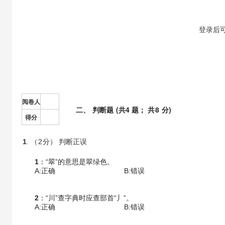
【答案】
登录
后
阅卷人
二
、
判断题
(共
4
题； 共
8
分)
得分
1
. （
2
分） 判断正误
1
：“翠”的意思是翠绿色。
A:正确
B:错误
2
：“川”查字典时应查部首“丿”。
A:正确
B:错误