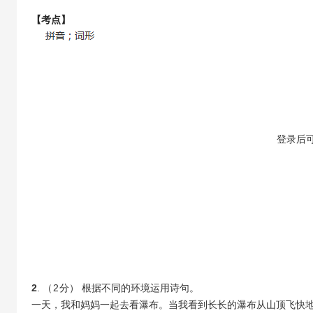
【考点】
【答案】
登录
后
2
. （
2
分） 根据不同的环境运用诗句。
一天，我和妈妈一起去看瀑布。当我看到长长的瀑布从山顶飞快地直泻下