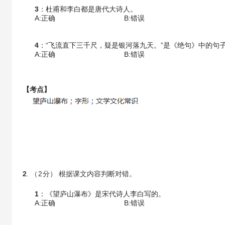
3
：杜甫和李白都是唐代大诗人。
A:正确
B:错误
4
：“飞流直下三千尺，疑是银河落九天。”是《绝句》中的句
A:正确
B:错误
【考点】
2
. （
2
分） 根据课文内容判断对错。
1
：《望庐山瀑布》是宋代诗人李白写的。
A:正确
B:错误