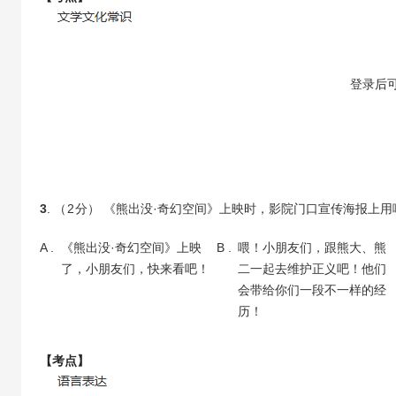
【答案】
登录
后
3
. （
2
分） 《熊出没·奇幻空间》上映时，影院门口宣传海报上
A .
《熊出没·奇幻空间》上映
B .
喂！小朋友们，跟熊大、熊
了，小朋友们，快来看吧！
二一起去维护正义吧！他们
会带给你们一段不一样的经
历！
【考点】