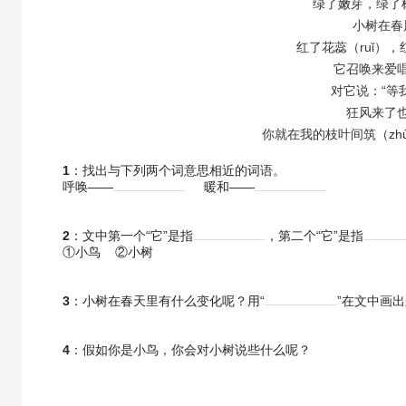
绿了嫩芽，绿了树
小树在春
红了花蕊（ruǐ），
它召唤来爱
对它说：“等
狂风来了
你就在我的枝叶间筑（zhù
1
：找出与下列两个词意思相近的词语。
呼唤——
暖和——
2
：文中第一个“它”是指
，第二个“它”是指
①小鸟 ②小树
3
：小树在春天里有什么变化呢？用“
”在文中画
4
：假如你是小鸟，你会对小树说些什么呢？