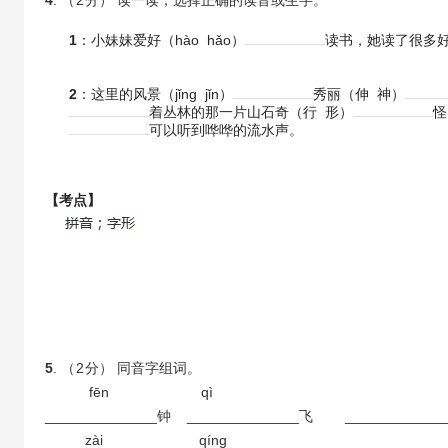
4
. （
2
分） 读一读，选择正确的读音或生字。
1
：小妹妹爱好（hào hǎo）
读书，她读了很多好（
2
：这里的风景（jǐnɡ jǐn）
秀丽（伸 神）
着丛林的那一片山石奇（行 形）
怪
可以听到哗哗的流水声。
【考点】
5
. （
2
分） 同音字组词。
fēn qì
______________钟 ______________飞 ____________
zài qínɡ