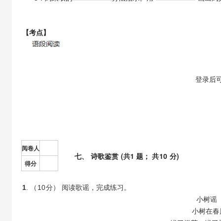
【考点】
【解析】
登录
后
阅卷人
七
、
诗歌鉴赏
(共
1
题； 共
10
分)
得分
1
. （
10
分） 阅读歌谣，完成练习。
小树谣（
小树在春