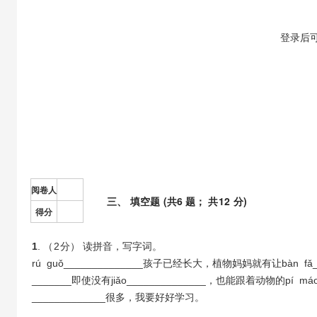
【答案】
登录
后
【答案】
阅卷人
三
、
填空题
(共
6
题； 共
12
分)
得分
1
. （
2
分） 读拼音，写字词。
rú guǒ______________孩子已经长大，植物妈妈就有让bàn fǎ____
_______即使没有jiǎo______________，也能跟着动物的pí m
_____________很多，我要好好学习。