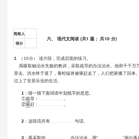
阅卷人
六
、
现代文阅读
(共
1
题； 共
10
分)
得分
1
. （
10
分） 读片段，完成后面的练习。
禹吸取鲧治水失败的教训，采取疏导的办法治水。他和千千万万
里去。洪水终于退了，毒蛇猛兽被驱赶走了，人们把家搬了回来
过上了安居乐业的生活。
1
：猜一猜下面词语中划线字的意思。
①
疏
导：
。
②
驱
赶：
。
2
：这段话共有
句话。
3
：禹采取的
办法治水。用“
”画出