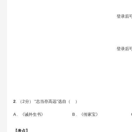
【答案】
登录
后
【解析】
登录
后
2
. （
2
分） “志当存高远”选自（ ）
A .
《诫外生书》
B .
《传家宝》
【考点】