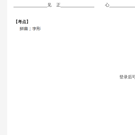
______________见 正______________ 心___________
【考点】
【答案】
登录
后