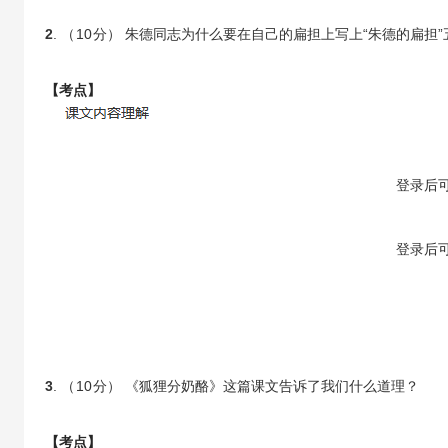
2
. （
10
分） 朱德同志为什么要在自己的扁担上写上“朱德的扁担”
【考点】
【答案】
登录
后
【解析】
登录
后
3
. （
10
分） 《狐狸分奶酪》这篇课文告诉了我们什么道理？
【考点】