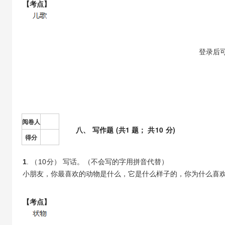
【考点】
【解析】
登录
后
阅卷人
八
、
写作题
(共
1
题； 共
10
分)
得分
1
. （
10
分） 写话。（不会写的字用拼音代替）
小朋友，你最喜欢的动物是什么，它是什么样子的，你为什么喜
【考点】