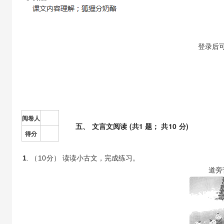
【答案】
登录
后
阅卷人
五
、
文言文阅读
(共
1
题； 共
10
分)
得分
1
. （
10
分） 读读小古文，完成练习。
道旁