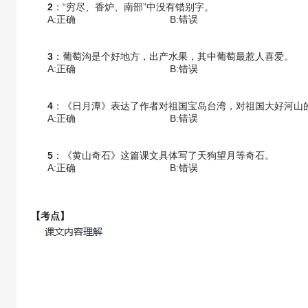
2
：“穷尽、香炉、南部”中没有错别字。
A:正确
B:错误
3
：葡萄沟是个好地方，出产水果，其中葡萄最惹人喜爱。
A:正确
B:错误
4
：《日月潭》表达了作者对祖国宝岛台湾，对祖国大好河山
A:正确
B:错误
5
：《黄山奇石》这篇课文具体写了天狗望月等奇石。
A:正确
B:错误
【考点】
【答案】