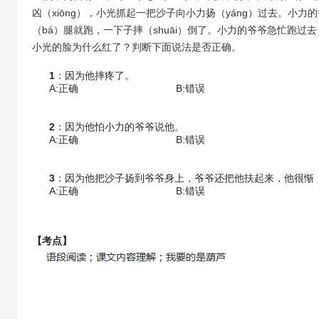
凶（xiōng），小光抓起一把沙子向小力扬（yáng）过去。
（bá）腿就跑，一下子摔（shuāi）倒了。小力的爷爷急忙跑过
小光的脸为什么红了？判断下面说法是否正确。
1
：因为他摔疼了。
A:正确
B:错误
2
：因为他怕小力的爷爷说他。
A:正确
B:错误
3
：因为他把沙子扬到爷爷身上，爷爷还把他扶起来，他很惭（c
A:正确
B:错误
【考点】