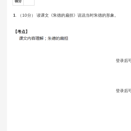
得分
1
. （
10
分） 读课文《朱德的扁担》说说当时朱德的形象。
【考点】
【答案】
登录
后
【解析】
登录
后