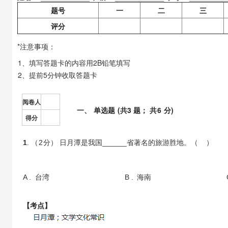
题号
一
二
三
评分
*注意事项：
1、填写答题卡的内容用2B铅笔填写
2、提前5分钟收取答题卡
阅卷人
一
、
单选题
(共
3
题； 共
6
分)
得分
1
. （
2
分） 日月潭是我国______省著名的旅游胜地。（ ）
A .
台湾
B .
海南
【考点】