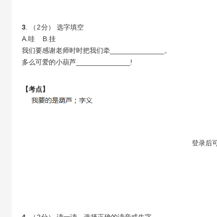
3
. （
2
分） 选字填空
A.哇 B.挂
我们要感谢老师时时把我们牵______________。
多么可爱的小葫芦______________!
【考点】
【答案】
登录
后