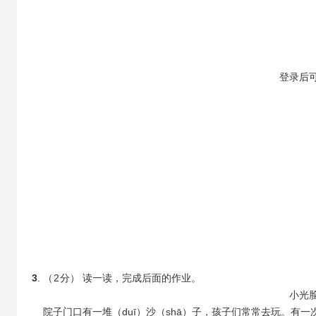
【答案】
【答案】
登录
后
【答案】
【答案】
3
. （
2
分） 读一读，完成后面的作业。
小光
院子门口有一堆（duī）沙（shā）子，孩子们常常去玩。有一次