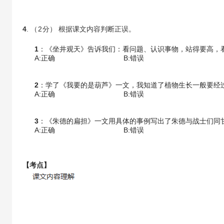
4
. （
2
分） 根据课文内容判断正误。
1
：《坐井观天》告诉我们：看问题、认识事物，站得要高，
A:正确
B:错误
2
：学了《我要的是葫芦》一文，我知道了植物生长一般要经
A:正确
B:错误
3
：《朱德的扁担》一文用具体的事例写出了朱德与战士们同
A:正确
B:错误
【考点】
【答案】