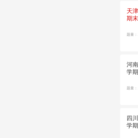
天津
期
题量：
河南
学
题量：
四川
学