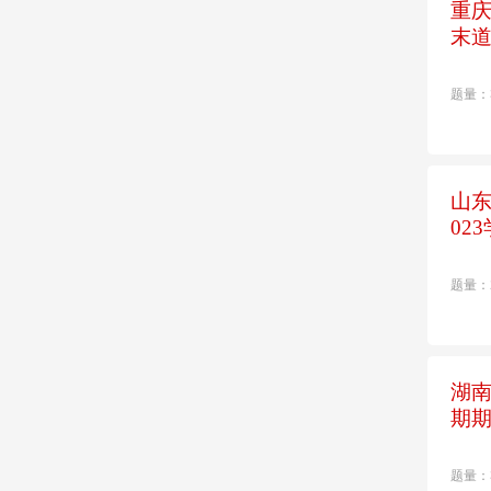
重庆
末
题量：
山东
02
题量：
湖南
期
题量：