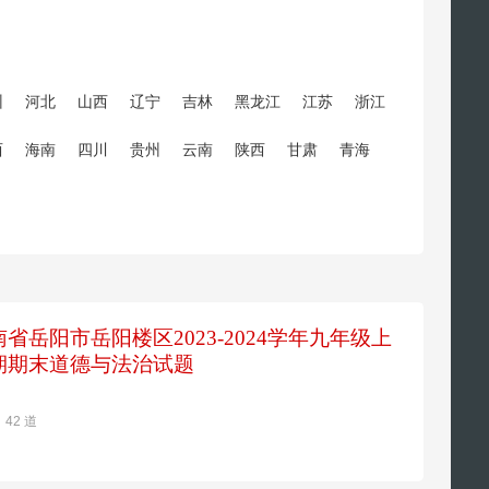
州
河北
山西
辽宁
吉林
黑龙江
江苏
浙江
西
海南
四川
贵州
云南
陕西
甘肃
青海
南省岳阳市岳阳楼区2023-2024学年九年级上
期期末道德与法治试题
42 道