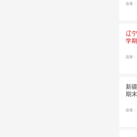
题量：
辽宁
学
题量：
新疆
期
题量：