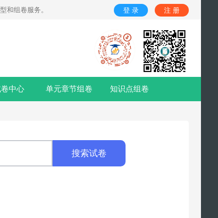
题型和组卷服务。
登 录
注 册
试卷中心
单元章节组卷
知识点组卷