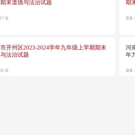
期期末道德与法治试题
期
27 道
题量：
市开州区2023-2024学年九年级上学期期末
河
德与法治试题
年
35 道
题量：
省日照市岚山区巨峰镇初级中学2022-2023
四
年九年级上学期期末道德与法治试题
上
34 道
题量：