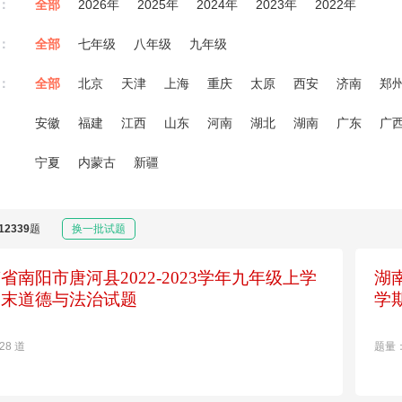
：
全部
2026年
2025年
2024年
2023年
2022年
：
全部
七年级
八年级
九年级
：
全部
北京
天津
上海
重庆
太原
西安
济南
郑
安徽
福建
江西
山东
河南
湖北
湖南
广东
广
宁夏
内蒙古
新疆
12339
题
换一批试题
省南阳市唐河县2022-2023学年九年级上学
湖
期末道德与法治试题
学
28 道
题量：