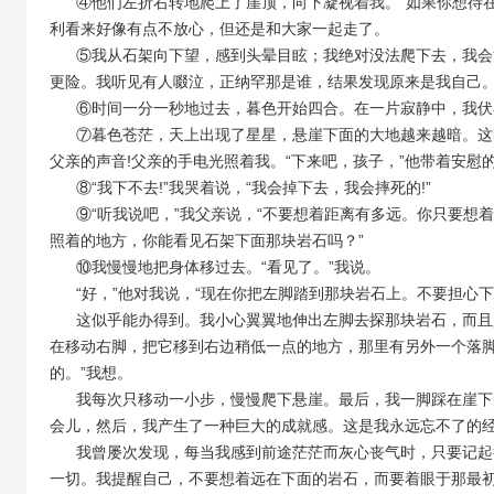
④他们左折右转地爬上了崖顶，向下凝视着我。“如果你想待在那
利看来好像有点不放心，但还是和大家一起走了。
⑤我从石架向下望，感到头晕目眩；我绝对没法爬下去，我会
更险。我听见有人啜泣，正纳罕那是谁，结果发现原来是我自己
⑥时间一分一秒地过去，暮色开始四合。在一片寂静中，我伏
⑦暮色苍茫，天上出现了星星，悬崖下面的大地越来越暗。这
父亲的声音!父亲的手电光照着我。“下来吧，孩子，”他带着安慰的
⑧“我下不去!”我哭着说，“我会掉下去，我会摔死的!”
⑨“听我说吧，”我父亲说，“不要想着距离有多远。你只要想
照着的地方，你能看见石架下面那块岩石吗？”
⑩我慢慢地把身体移过去。“看见了。”我说。
“好，”他对我说，“现在你把左脚踏到那块岩石上。不要担心下
这似乎能办得到。我小心翼翼地伸出左脚去探那块岩石，而且踩
在移动右脚，把它移到右边稍低一点的地方，那里有另外一个落脚
的。”我想。
我每次只移动一小步，慢慢爬下悬崖。最后，我一脚踩在崖下
会儿，然后，我产生了一种巨大的成就感。这是我永远忘不了的
我曾屡次发现，每当我感到前途茫茫而灰心丧气时，只要记起
一切。我提醒自己，不要想着远在下面的岩石，而要着眼于那最