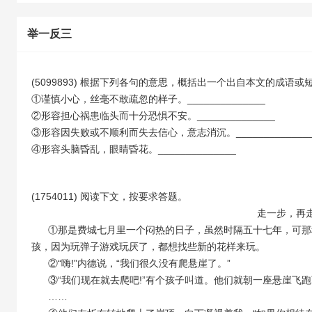
举一反三
(5099893) 根据下列各句的意思，概括出一个出自本文的成语或
①谨慎小心，丝毫不敢疏忽的样子。______________
②形容担心祸患临头而十分恐惧不安。______________
③形容因失败或不顺利而失去信心，意志消沉。_____________
④形容头脑昏乱，眼睛昏花。______________
(1754011) 阅读下文，按要求答题。
走一步，再走一步（
①那是费城七月里一个闷热的日子，虽然时隔五十七年，可那
孩，因为玩弹子游戏玩厌了，都想找些新的花样来玩。
②“嗨!”内德说，“我们很久没有爬悬崖了。”
③“我们现在就去爬吧!”有个孩子叫道。他们就朝一座悬崖飞跑
……