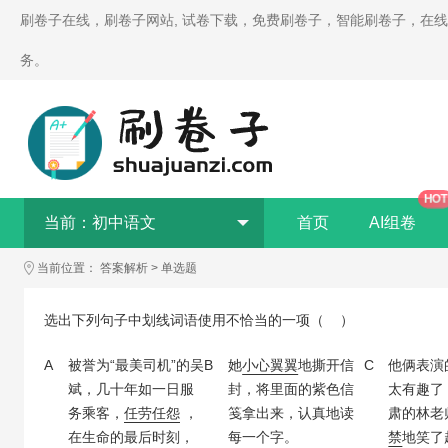
刷卷子在线，刷卷子网站, 试卷下载，免费刷卷子，智能刷卷子，在
务。
HOT
当前：
初中语文
首页
AI组卷
当前位置：
答案解析
>
单选题
选出下列句子中划线词语使用不恰当的一项（ ）
A
被誉为“最美司机”的吴
B
她
小心翼翼
地撕开信
C
他俩表演
斌，几十年如一日服
封，将里面的紫色信
太有趣了
务乘客，
任劳任怨
，
笺拿出来，认真地读
肃的林老
在生命的最后时刻，
每一个字。
禁
地笑了