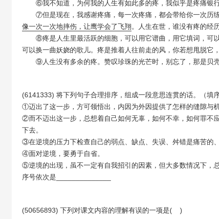
⑥我不知道，为何我的人生有如此多的疼，我似乎是疼痛银
⑦但是现在，我感谢疼痛，每一次疼痛，都会带给你一次历
像一次一次地摔伤，让鹰学会了飞翔
。人生在世，谁没有疼的经
⑧疼是人生里最活跃的细胞，可以用它谱曲，用它填词，可
可以换一曲妖娆的歌儿。疼是推着人往前走的风，你若想甩脱它
⑨人生没有多余的疼。赞叹珍珠的光芒时，别忘了，那是贝
(6141333) 将下列句子合理排序，组成一段意思连贯的话。（填
①迈出了这一步，方可领悟出，内因为外因提供了怎样的缝隙与
②而不迈出这一步，总想着自己如何无辜，如何不幸，如何罪不
下去。
③在逆境的压力下检查自己的弱点、缺点、失误、舛错是痛苦的
④面对逆境，要勇于自省。
⑤逆境的出现，虽不一定有自我招引的因素，但大多数情况下，
序号依次是______________
(50656893) 下列对课文内容的理解有误的一项是( )