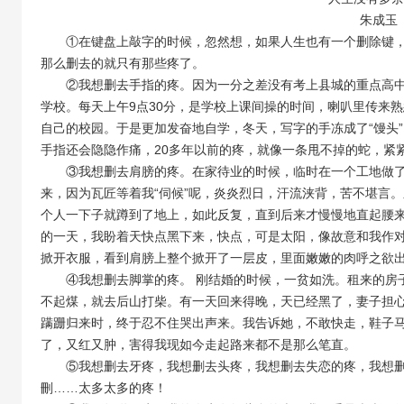
朱成玉
①在键盘上敲字的时候，忽然想，如果人生也有一个删除键，
那么删去的就只有那些疼了。
②我想删去手指的疼。因为一分之差没有考上县城的重点高
学校。每天上午9点30分，是学校上课间操的时间，喇叭里传来熟
自己的校园。于是更加发奋地自学，冬天，写字的手冻成了“馒头
手指还会隐隐作痛，20多年以前的疼，就像一条甩不掉的蛇，紧
③我想删去肩膀的疼。在家待业的时候，临时在一个工地做
来，因为瓦匠等着我“伺候”呢，炎炎烈日，汗流浃背，苦不堪言
个人一下子就蹲到了地上，如此反复，直到后来才慢慢地直起腰
的一天，我盼着天快点黑下来，快点，可是太阳，像故意和我作
掀开衣服，看到肩膀上整个掀开了一层皮，里面嫩嫩的肉呼之欲
④我想删去脚掌的疼。 刚结婚的时候，一贫如洗。租来的房
不起煤，就去后山打柴。有一天回来得晚，天已经黑了，妻子担
蹒跚归来时，终于忍不住哭出声来。我告诉她，不敢快走，鞋子
了，又红又肿，害得我现如今走起路来都不是那么笔直。
⑤我想删去牙疼，我想删去头疼，我想删去失恋的疼，我想
刪……太多太多的疼！