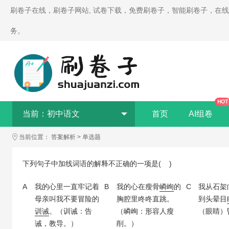
刷卷子在线，刷卷子网站, 试卷下载，免费刷卷子，智能刷卷子，在
务。
HOT
当前：
初中语文
首页
AI组卷
当前位置：
答案解析
>
单选题
下列句子中加线词语的解释不正确的一项是( )
A
我的心里一直牢记着
B
我的心在瘦骨
嶙峋
的
C
我从石架
母亲叫我不要冒险的
胸腔里咚咚直跳。
到头晕目
训诫
。（训诫：告
（嶙峋：形容人瘦
（眼睛）
诫，教导。）
削。）