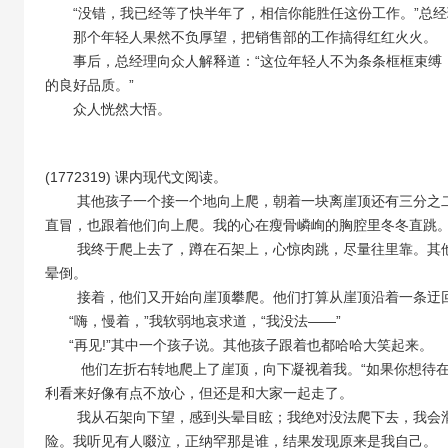
“没错，我已经等了快半年了，相信你能胜任这份工作。”总经
那个年轻人果然不负厚望，把销售部的工作搞得红红火火。
事后，总经理向众人解释道：“这位年轻人不为条条框框束缚，
的良好品质。”
众人恍然大悟。
(1772319) 课内现代文阅读。
其他孩子一个接一个地向上爬，朝着一块离崖顶还有三分之二
直冒，也跟着他们向上爬。我的心在瘦骨嶙峋的胸腔里冬冬直跳
我终于爬上去了，蹲在石架上，心惊肉跳，尽量往里靠。其他
晕倒。
接着，他们又开始向崖顶攀爬。他们打算从崖顶沿着一条迂回
“嗨，慢着，”我软弱地哀求道，“我没法——”
“再见!”其中一个孩子说。其他孩子跟着也都哈哈大笑起来。
他们左折右转地爬上了崖顶，向下凝视着我。“如果你想待在那
利看来好像有点不放心，但还是和大家一起走了。
我从石架向下望，感到头晕目眩；我绝对没法爬下去，我会滑
险。我听见有人啜泣，正纳罕那是谁，结果发现原来是我自己。