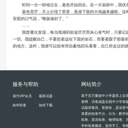
时间一分一秒地过去，暮色开始四合。在一片寂静中，我伏在
暮色苍茫，天上出现了星星，悬崖下面的大地越来越暗。
这
安慰的口气说，"晚饭做好了。"
……
我曾屡次发现，每当我感到前途茫茫而灰心丧气时，只要记起
一切。我提醒自己，不要想着远在下面的岩石，而要着眼于那最
的地方。这时，我便可以惊奇而自豪地回头看看，自己所走过的
服务与帮助
网站简介
基于百万量级中小学题库上实
成为VIP会员
最新试题
卷网，试卷涵盖全国中小学各
如何组卷
如何下载
试题质量高、更新快，是深受
喜爱的组卷平台，分为：数学
组卷、英语组卷、物理组卷、
学科组卷频道，提供手工、智