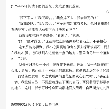
(1754454) 阅读下面的选段，完成后面的题目。
《走一步，再走一
“我下不去！”我哭着说，“我会掉下去，我会摔死的！”
“听我说吧，”我父亲说，“不要想着距离有多远。你只要想着
着的地方，你能看见石架下面那块岩石吗？”
我慢慢地把身体移过去。“看见了。”我说。
“好，”他对我说，“现在你把左脚踏到那块岩石上。不要担心下
这似乎能办得到。我小心翼翼地伸出左脚去探那块岩石，而且踩
在移动右脚，把它移到右边稍低一点的地方，那里有另外一个落脚
的。”我想。
我每次只移动一小步，慢慢爬下悬崖。最后，我一脚踩在崖下
会儿，然后，我产生了一种巨大的成就感。这是我永远忘不了的
我曾屡次发现，每当我感到前途茫茫而灰心丧气时，只要记起
一切。我提醒自己，不要想着远在下面的岩石，而要着眼于那最
的地方。这时，我便可以惊奇而自豪地回头看看，自己所走过的
(5099931) 阅读下文，回答问题