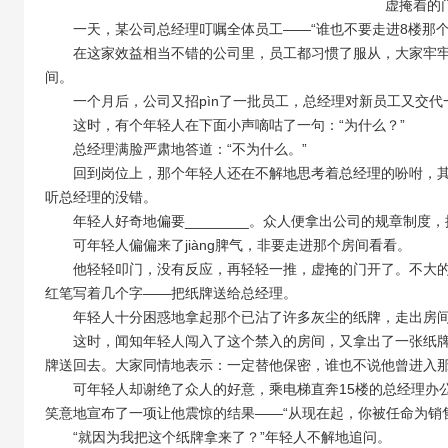
虚掩着的
一天，某公司总经理叮嘱全体员工——“谁也不要走进8楼那个
在这家效益相当不错的公司里，员工都习惯了服从，大家牢牢
间。
一个月后，公司又招pìn了一批员工，总经理对新员工又交代一
这时，有个年轻人在下面小声嘀咕了一句：“为什么？”
总经理满脸严肃地答道：“不为什么。”
回到岗位上，那个年轻人还在不解地思考着总经理的吩咐，其
听总经理的没错。
年轻人好奇地偏要________。众人便拿出公司的规章制度
可年轻人偏偏来了jiàng脾气，非要走进那个房间看看。
他轻轻叩门，没有反应，再轻轻一推，虚掩的门开了。不大的
红笔写着几个字——把纸牌送给总经理。
年轻人十分困惑地拿起那个已沾了许多灰尘的纸牌，走出房
这时，闻知年轻人闯入了这个禁入的房间，又拿出了一张纸牌
牌送回去。大家同情地表示：一定替他保密，谁也不说他曾进入
可年轻人却谢绝了众人的好意，乘电梯直奔15楼的总经理办公
笑意地宣布了一项让他震惊的结果——“从现在起，你被任命为销
“就因为我把这个纸牌拿来了？”年轻人不解地追问。