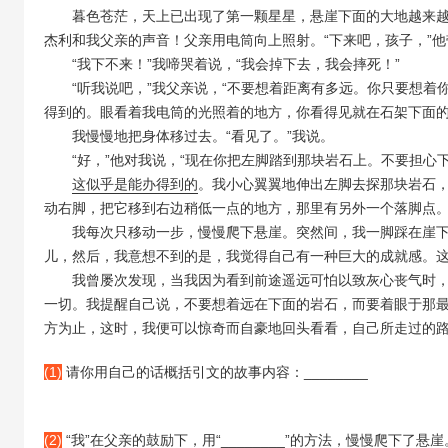
暮色苍茫，天上已出现了第一颗星星，悬崖下面的大地越来越
杰利和我父亲的声音！父亲用电筒向上照射。“下来吧，孩子，”他
“我下不来！”我啼哭着说，“我会掉下去，我会摔死！”
“听我说吧，”我父亲说，“不要想着距离有多远。你只要想着
得到的。眼看着我电筒的光照着的地方，你看得见就在石架下面的
我慢慢地把身体移过去。“看见了。”我说。
“好，”他对我说，“现在你把左脚踏到那块岩石上。不要担心下
这似乎是能办得到的
。我小心翼翼地伸出左脚去探那块岩石，
动右脚，把它移到右边稍低一点的地方，那里有另外一个落脚点。
我每次只移动一步，慢慢爬下悬崖。突然间，我一脚踩在崖下
儿，然后，我意想不到的是，我觉得自己有一种巨大的成就感。
我曾屡次发现，当我因为看到前途遥远可怕以致灰心丧气时，
一切。我提醒自己说，不要想着远在下面的岩石，而要着眼于那
方为止，这时，我便可以惊奇而自豪地回头看看，自己所走过的
(1)
请你用自己的话概括引文的故事内容：________
(2)
“我”在父亲的鼓励下，用“________”的方法，慢慢爬下了悬崖