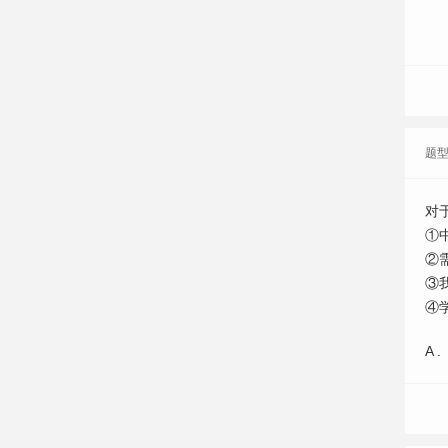
题
对
①
②
③
④
A .