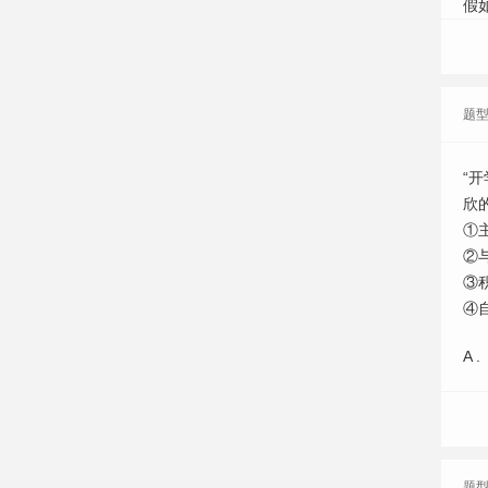
假
题
“
欣
①
②
③
④
A .
题