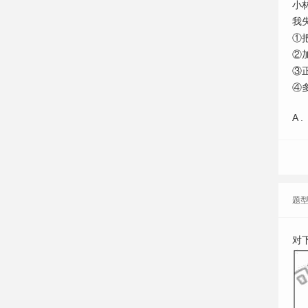
小
我
①
②
③
④
A .
题
对