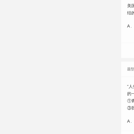
美
结
A .
题
“
的
①
③
A .