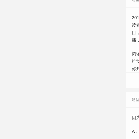
2
读
目
播
阅
推
你
题
因
A .