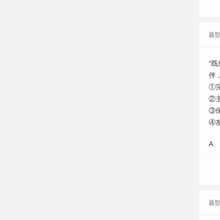
题
“
伴
①
②
③
④
A .
题