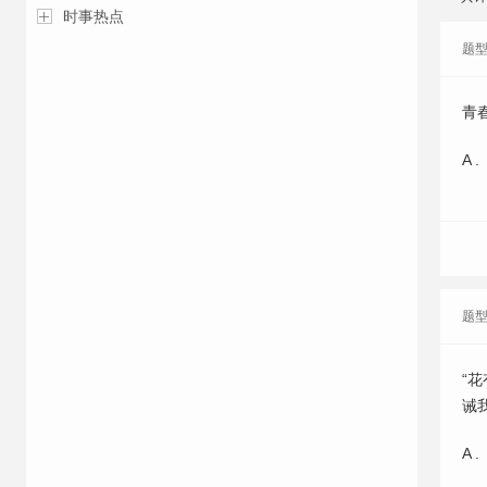
时事热点
题
青
A .
题
“
诫
A .