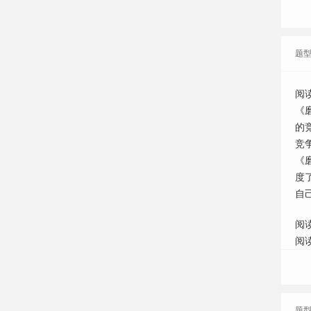
题
阅
《
的
竞
《
度
自
阅
阅
题