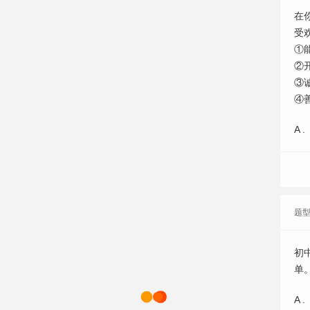
在
受
①
②
③
④
A .
题
初
单
A .