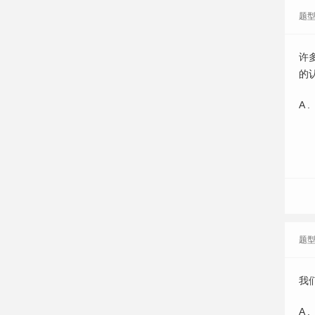
题
许
的
A .
题
我
A .