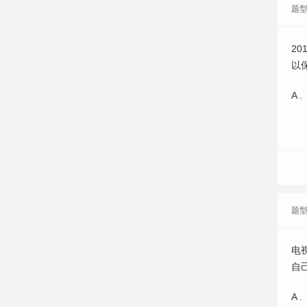
题
2
以
A .
题
电
自
A .