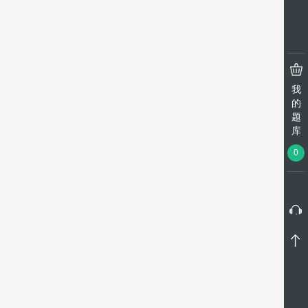
我
的
题
库
0