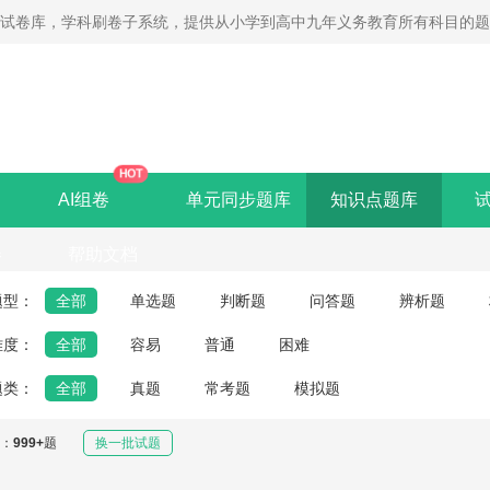
线试卷库，学科刷卷子系统，提供从小学到高中九年义务教育所有科目的
HOT
AI组卷
单元同步题库
知识点题库
卷
帮助文档
题型：
全部
单选题
判断题
问答题
辨析题
难度：
全部
容易
普通
困难
题类：
全部
真题
常考题
模拟题
：
999+
题
换一批试题