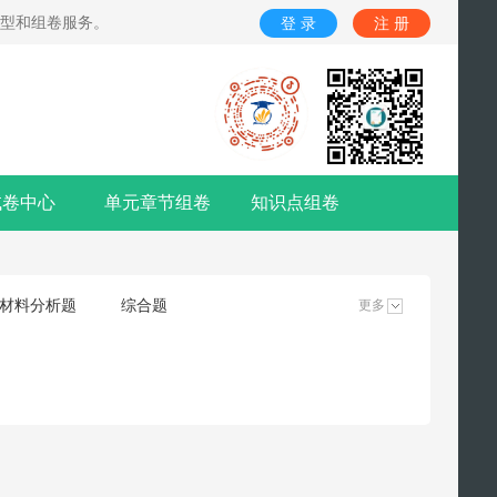
题型和组卷服务。
登 录
注 册
试卷中心
单元章节组卷
知识点组卷
材料分析题
综合题
更多