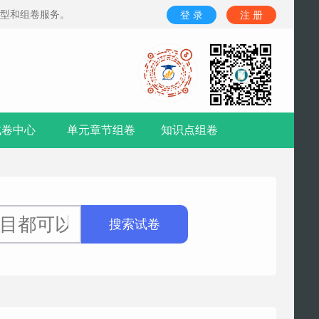
题型和组卷服务。
登 录
注 册
试卷中心
单元章节组卷
知识点组卷