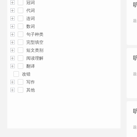
冠词
代词
连词
题
数词
句子种类
完型填空
短文类别
阅读理解
翻译
改错
题
写作
其他
题