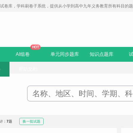
线试卷库，学科刷卷子系统，提供从小学到高中九年义务教育所有科目的
HOT
AI组卷
单元同步题库
知识点题库
卷
帮助文档
计：
7
题
换一批试题