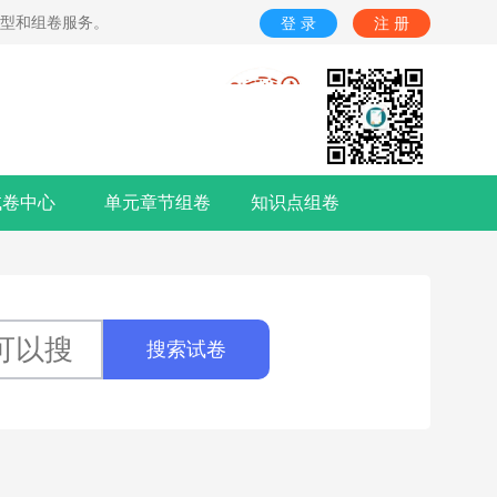
题型和组卷服务。
登 录
注 册
试卷中心
单元章节组卷
知识点组卷